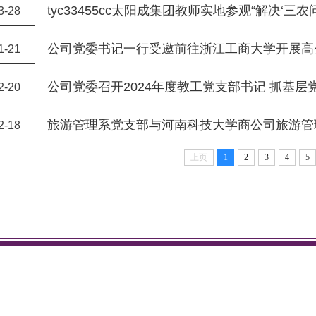
tyc33455cc太阳成集团教师实地参观“解决‘三
3-28
公司党委书记一行受邀前往浙江工商大学开展高
1-21
​公司党委召开2024年度教工党支部书记​ 抓基
2-20
​旅游管理系党支部与河南科技大学商公司旅游
2-18
上页
1
2
3
4
5