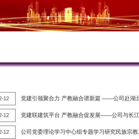
党建引领聚合力 产教融合谱新篇 ——公司赴
2-12
党建联建筑平台 产教融合促发展——公司与长
2-12
公司党委理论学习中心组专题学习研究民族宗教
2-12