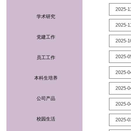
2025-1
学术研究
2025-1
党建工作
2025-1
2025-0
员工工作
2025-0
本科生培养
2025-0
公司产品
2025-0
校园生活
2025-0